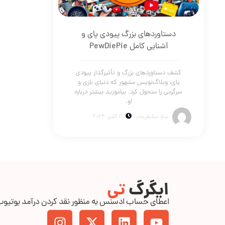
دستاوردهای بزرگ پیودی‌ پای و
آشنایی کامل PewDiePie
کشف دستاوردهای بزرگ و تأثیرگذار پیودی‌
پای، وبلاگ‌نویس مشهور که دنیای بازی و
سرگرمی را متحول کرد. بیاموزید بیشتر درباره
او.
سارا نیک‌فرجام
21 اکتبر 2024
ایگرگ
تی
اعطای حساب ادسنس به منظور نقد کردن درآمد یوتیو