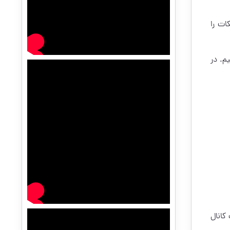
ات را
م. در
کانال