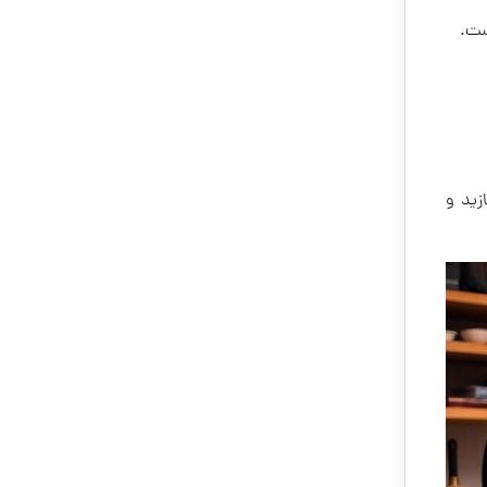
ست.
زید و