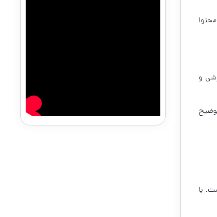
محتوا
زشی و
توضیح
ت. با