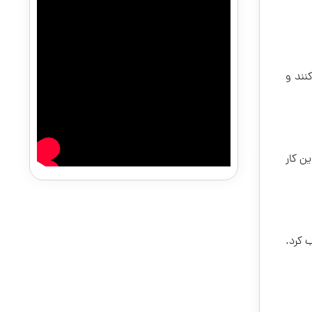
نند و
ن کار
 کرد.