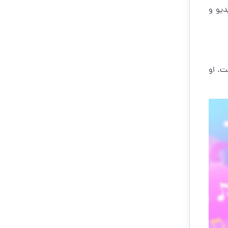
یدیو و
ست. او