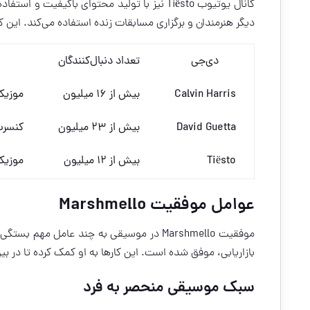
کانال یوتیوب Tiësto نیز با تولید محتوای باک
دیگر هنرمندان و برگزاری مسابقات زنده استفاده می‌کند. این
دی‌جی
تعداد دنبال‌کنندگان
Calvin Harris
بیش از ۱۶ میلیون
موزیک
David Guetta
بیش از ۲۳ میلیون
کنسرت‌
Tiësto
بیش از ۱۲ میلیون
موزیک
عوامل موفقیت Marshmello
موفقیت Marshmello در موسیقی به چند عامل م
بازاریابی، موفق شده است. این کارها به او کمک کرده تا در ب
سبک موسیقی منحصر به فرد