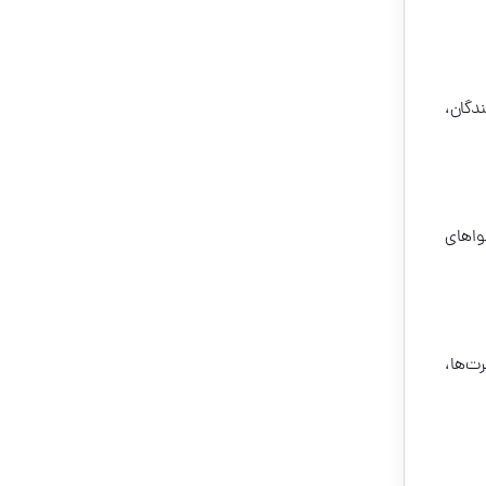
ما تعداد دنبال‌کنندگان،
 است. به‌خصوص کانال Calvin Harris که با محتواهای
رت‌ها،