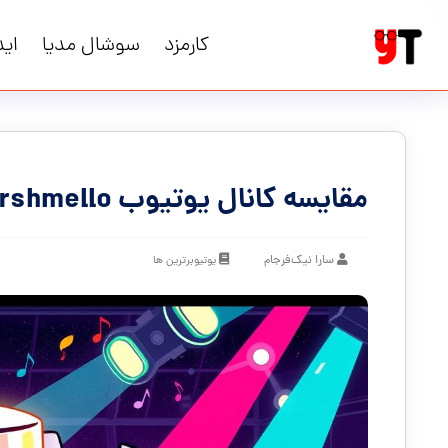
کارمزد
سوشال مدیا
اید
مقایسه کانال یوتیوب Marshmello با دیگر دی‌جی‌ها
سارا نیک‌فرجام
یوتیوبرترین ها