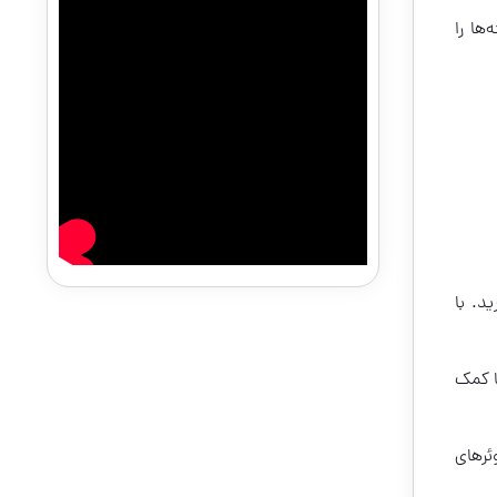
ها را
د. با
ا کمک
ئرهای