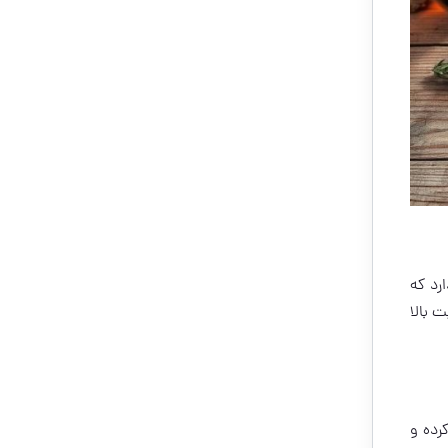
رد که
 بالا
رده و