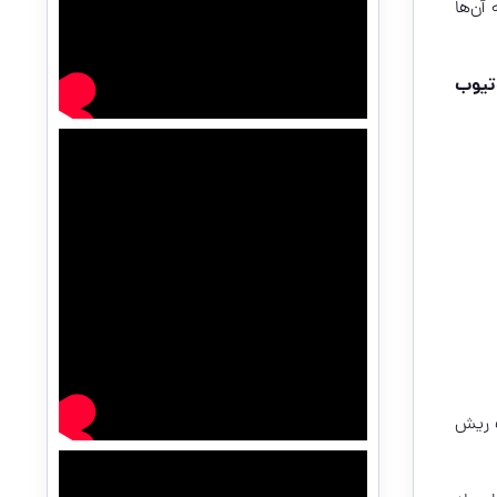
 آن‌ها
تیوب
ت ریش