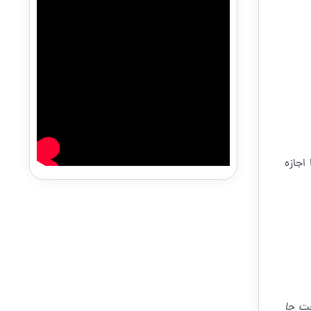
اجازه
ت جا