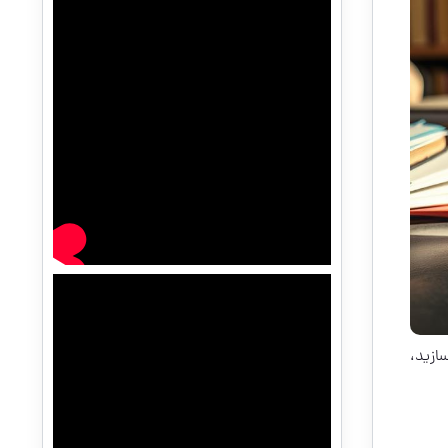
ازید،