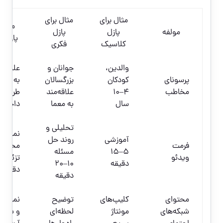
مثال برای
مثال برای
مثال 
مولفه
پازل
پازل
پازل ت
کلاسیک
فکری
والدین،
جوانان و
علاقه‌م
پرسونای
کودکان
بزرگسالان
به دکور
مخاطب
۴–۱۰
علاقه‌مند
طراحان
سال
به معما
داخلی
تحلیلی و
نمایش
آموزشی
روند حل
فرمت
محصول
۵–۱۵
مسئله
ویدئو
دقیقه
۱۰–۲۰
دقیقه
دقیقه
محتوای
کلیپ‌های
توضیح
نمایش 
شبکه‌های
مونتاژ
لحظه‌ای
و بعد،