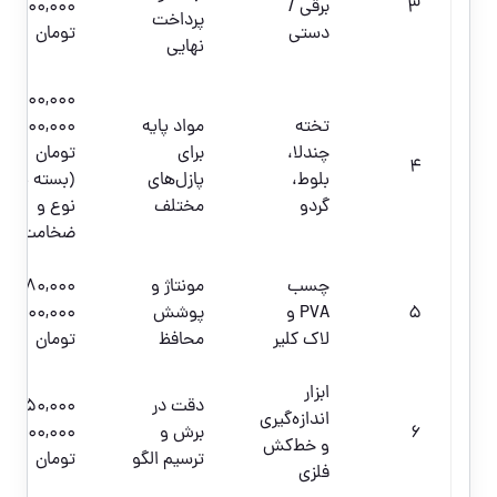
3
برقی /
5,000,000
پرداخت
دستی
تومان
نهایی
100,000–
تخته
مواد پایه
1,200,000
چندلا،
برای
تومان
4
بلوط،
پازل‌های
(بسته به
گردو
مختلف
نوع و
ضخامت)
چسب
مونتاژ و
80,000–
5
PVA و
پوشش
600,000
لاک کلیر
محافظ
تومان
ابزار
دقت در
150,000–
اندازه‌گیری
6
برش و
800,000
و خط‌کش
ترسیم الگو
تومان
فلزی