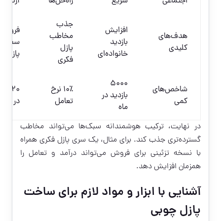
اجتماعی
سریع
راه‌حل‌ها
آرت‌شا
جذب
افزایش
فروش 
هدف‌های
مخاطب
بازدید
سفارش‌
کلیدی
پازل
خانواده‌ای
پازل تز
فکری
۵۰۰۰
شاخص‌های
۱۰٪ نرخ
۲۰ س
بازدید در
کمی
تعامل
در ماه
ماه
در نهایت، ترکیب هوشمندانه سبک‌ها می‌تواند مخاطب
گسترده‌تری جذب کند. برای مثال، یک سری پازل فکری همراه
با نسخه تزئینی برای فروش می‌تواند درآمد و تعامل را
همزمان افزایش دهد.
آشنایی با ابزار و مواد لازم برای ساخت
پازل چوبی