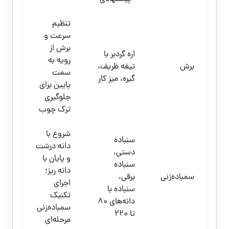
تنظیم
سرعت و
برش از
اره گردبر با
رویه به
برش
تیغه ظریف،
سمت
گیره، میز کار
پایین برای
جلوگیری
ترک چوب
شروع با
سنباده
دانه درشت
دستی،
و پایان با
سنباده
دانه ریز؛
سمباده‌زنی
برقی،
اجرای
سنباده با
تکنیک
دانه‌های 80
سمباده‌زنی
تا 220
مرحله‌ای