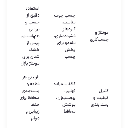
استفاده
چسب چوب
دقیق از
مناسب،
چسب و
گیره‌های
بررسی
مونتاژ و
فشرده‌سازی،
هم‌راستایی
چسب‌کاری
قلم‌مو برای
پیش از
پخش
خشک
چسب
شدن برای
مونتاژ پازل
بازبینی هر
کاغذ سمباده
قطعه و
کنترل
نهایی،
بسته‌بندی
کیفیت و
برچسب‌زن،
محافظ برای
بسته‌بندی
پوشش
حفظ
محافظ
زیبایی و
دوام