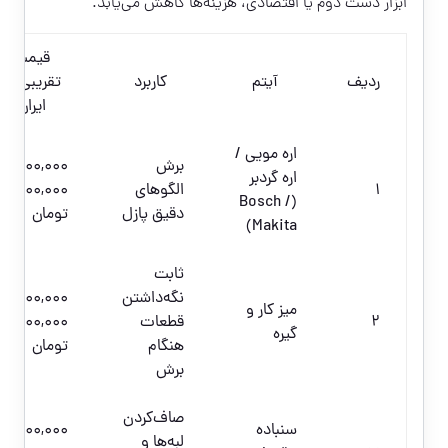
ابزار دست دوم یا اقتصادی، هزینه‌ها کاهش می‌یابد.
قیمت
ردیف
آیتم
کاربرد
تقریبی در
ایران
اره مویی /
برش
,000–
اره گردبر
1
الگوهای
18,000,000
(Bosch /
دقیق پازل
تومان
Makita)
ثابت
نگه‌داشتن
1,000,000–
میز کار و
2
قطعات
4,000,000
گیره
هنگام
تومان
برش
صاف‌کردن
سنباده
700,000–
لبه‌ها و