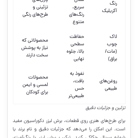
شدن
پازل‌های
رنگ
سریع،
تزئینی و
آکریلیک
رنگ‌های
طرح‌های رنگی
متنوع
لاک
حفاظت
محصولاتی که
چوب
سطحی
نیاز به پوشش
(مات/
بالا، جلوه
سخت دارند
براق)
نهایی
نفوذ به
محصولات
روغن‌های
بافت،
لمسی و ایمن
طبیعی
حس
برای کودکان
طبیعی‌تر
تزئین و جزئیات دقیق
برای طرح‌های هنری روی قطعات، برش لیزر دکوراسیون مفید
است. این امکان را می‌دهد که جزئیات دقیق و نام برند یا
شماره سریال حکاکی کنید. ترکیب برش لیزر با رنگ‌آمیزی