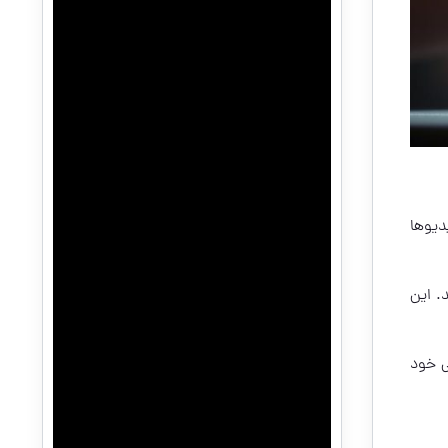
دیوها
د. این
ی خود