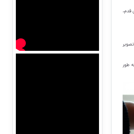
 قدم،
تصویر
ه طور