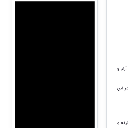
رام و
ر این
یقه و