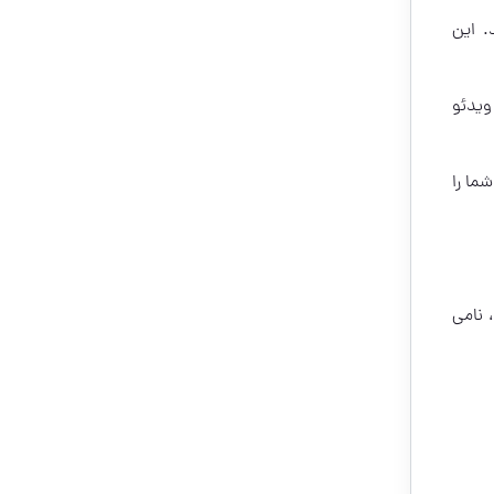
. این
ویدئو
ما را
 نامی