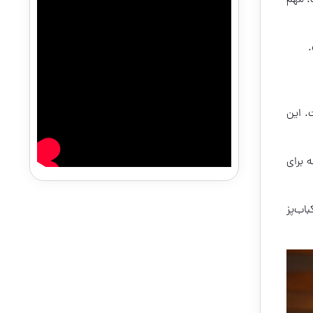
.
. این
 برای
اب‌پز