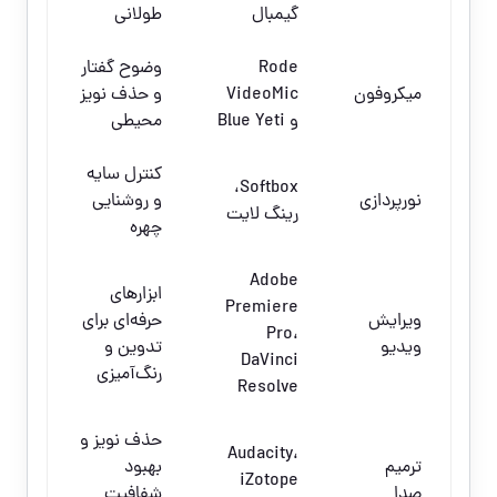
گیمبال
طولانی
Rode
وضوح گفتار
میکروفون
VideoMic
و حذف نویز
و Blue Yeti
محیطی
کنترل سایه
Softbox،
نورپردازی
و روشنایی
رینگ لایت
چهره
Adobe
ابزارهای
Premiere
ویرایش
حرفه‌ای برای
Pro،
ویدیو
تدوین و
DaVinci
رنگ‌آمیزی
Resolve
حذف نویز و
Audacity،
ترمیم
بهبود
iZotope
صدا
شفافیت