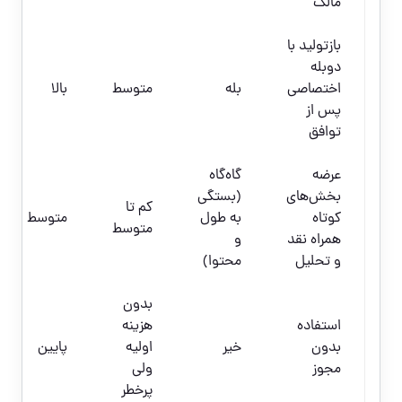
مالک
بازتولید با
دوبله
اختصاصی
بله
متوسط
بالا
پس از
توافق
عرضه
گاه‌گاه
بخش‌های
(بستگی
کم تا
کوتاه
به طول
متوسط
متوسط
همراه نقد
و
و تحلیل
محتوا)
بدون
استفاده
هزینه
بدون
خیر
اولیه
پایین
مجوز
ولی
پرخطر