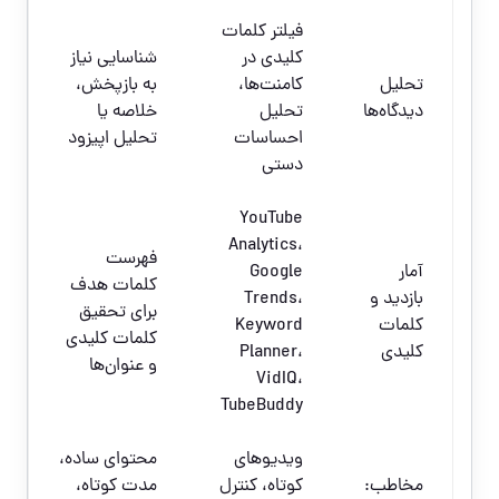
فیلتر کلمات
کلیدی در
شناسایی نیاز
تحلیل
کامنت‌ها،
به بازپخش،
دیدگاه‌ها
تحلیل
خلاصه یا
احساسات
تحلیل اپیزود
دستی
YouTube
Analytics،
فهرست
آمار
Google
کلمات هدف
بازدید و
Trends،
برای تحقیق
کلمات
Keyword
کلمات کلیدی
کلیدی
Planner،
و عنوان‌ها
VidIQ،
TubeBuddy
ویدیوهای
محتوای ساده،
مخاطب:
کوتاه، کنترل
مدت کوتاه،