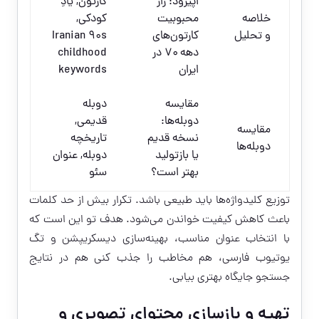
اپیزود: راز
کارتون, یادِ
خلاصه
محبوبیت
کودکی,
و تحلیل
کارتون‌های
Iranian 90s
دهه ۷۰ در
childhood
ایران
keywords
مقایسه
دوبله
دوبله‌ها:
قدیمی,
مقایسه
نسخه قدیم
تاریخچه
دوبله‌ها
یا بازتولید
دوبله, عنوان
بهتر است؟
سئو
توزیع کلیدواژه‌ها باید طبیعی باشد. تکرار بیش از حد کلمات
باعث کاهش کیفیت خواندن می‌شود. هدف تو این است که
با انتخاب عنوان مناسب، بهینه‌سازی دیسکریپشن و تگ
یوتیوب فارسی، هم مخاطب را جذب کنی هم در نتایج
جستجو جایگاه بهتری بیابی.
تهیه و بازسازی محتوای تصویری و