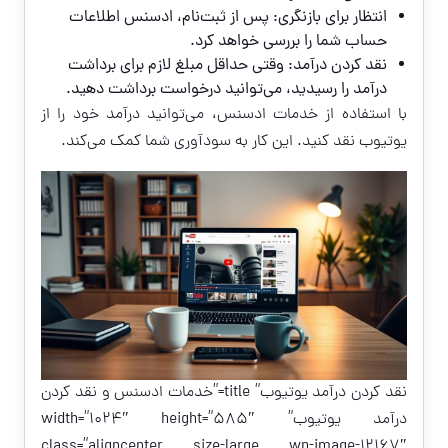
انتظار برای بازنگری: پس از ثبت‌نام، ادسنس اطلاعات
حساب شما را بررسی خواهد کرد.
نقد کردن درآمد: وقتی حداقل مبلغ لازم برای برداشت
درآمد را رسیدید، می‌توانید درخواست برداشت دهید.
با استفاده از خدمات ادسنس، می‌توانید درآمد خود را از
یوتیوب نقد کنید. این کار به سودآوری شما کمک می‌کند.
نقد کردن درآمد یوتیوب” title=”خدمات ادسنس و نقد کردن
درآمد یوتیوب” width=”1024″ height=”585″
class=”aligncenter size-large wp-image-12167″