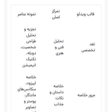
تمرکز
قالب ویدئو
نمونه عناصر
اصلی
تجزیه و
تحلیل
تحلیل
طراحی
نقد
فنی و
شخصیت،
تخصصی
هنری
دوبله،
تکنیک
انیمیشن
خلاصه
اپیزود،
خلاصه
سکانس‌های
داستان و
مرور خلاصه
ماندگار،
نکات
پوستر و
جذاب
تصاویر