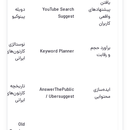
یافتن
پیشنهادهای
YouTube Search
دوبله
واقعی
Suggest
پینوکیو
کاربران
نوستالژی
برآورد حجم
Keyword Planner
کارتون‌های
و رقابت
ایرانی
تاریخچه
ایده‌سازی
AnswerThePublic
کارتون‌های
محتوایی
/ Ubersuggest
ایرانی
Old