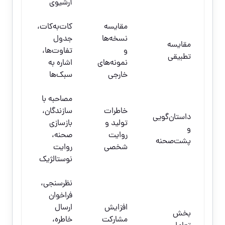
آرشیوی
مقایسه
کات‌به‌کات،
نسخه‌ها
جدول
مقایسه
و
تفاوت‌ها،
تطبیقی
نمونه‌های
اشاره به
خارجی
سبک‌ها
مصاحبه با
خاطرات
سازندگان،
داستان‌گویی
تولید و
بازسازی
و
روایت
صحنه،
پشت‌صحنه
شخصی
روایت
نوستالژیک
نظرسنجی،
فراخوان
افزایش
ارسال
بخش
مشارکت
خاطره،