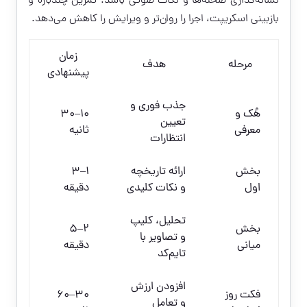
نشانه‌گذاری صحنه‌ها و نکات صوتی باشد. تمرین چندباره و
بازبینی اسکریپت، اجرا را روان‌تر و ویرایش را کاهش می‌دهد.
زمان
مرحله
هدف
پیشنهادی
جذب فوری و
هُک و
10–30
تعیین
معرفی
ثانیه
انتظارات
بخش
ارائه تاریخچه
1–3
اول
و نکات کلیدی
دقیقه
تحلیل، کلیپ
بخش
2–5
و تصاویر با
میانی
دقیقه
تایم‌کد
افزودن ارزش
فکت روز
30–60
و تعامل