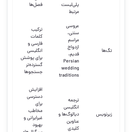
پلی‌لیست
فصل‌ها
مرتبط
عروسی
ترکیب
سنتی،
کلمات
مراسم
فارسی و
ازدواج
تگ‌ها
انگلیسی
قدیم،
برای پوشش
Persian
گسترده‌تر
wedding
جستجوها
traditions
افزایش
دسترسی
ترجمه
برای
انگلیسی
مخاطب
زیرنویس
دیالوگ‌ها و
غیرایرانی و
عناوین
بهبود
کلیدی