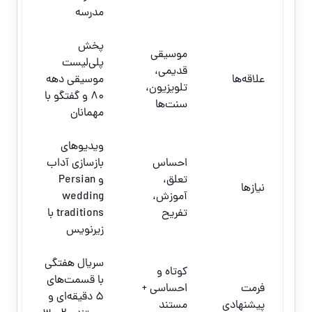
مدرسه
پخش
موسیقی
پلی‌لیست
قدیمی،
علاقه‌ها
موسیقی دهه
تلویزیون،
۸۰ و گفتگو با
سنت‌ها
مهمانان
ویدیوهای
احساس
بازسازی آداب
تعلق،
و Persian
نیازها
آموزش،
wedding
تفریح
traditions با
زیرنویس
سریال هفتگی
کوتاه و
با قسمت‌های
فرمت
احساسی +
۵ دقیقه‌ای و
پیشنهادی
مستند