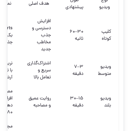
نوع
طول
هدف اصلی
نمونه 
ویدیو
پیشنهادی
افزایش
دسترسی و
کلیپ
30–60
جذب
یک خاط
کوتاه
ثانیه
مخاطب
جذاب
جدید
اشتراک‌گذاری
نریشن ک
ویدیو
3–7
سریع و
با تصاوی
متوسط
دقیقه
تعامل بالا
آرشیوی
مصاحبه 
ویدیو
15–30
روایت عمیق
افراد ن
بلند
دقیقه
و مصاحبه
۸۰
مجموع