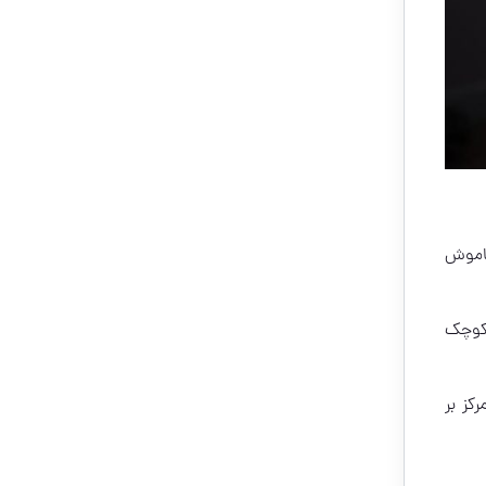
خاموش
 کوچک
کز بر