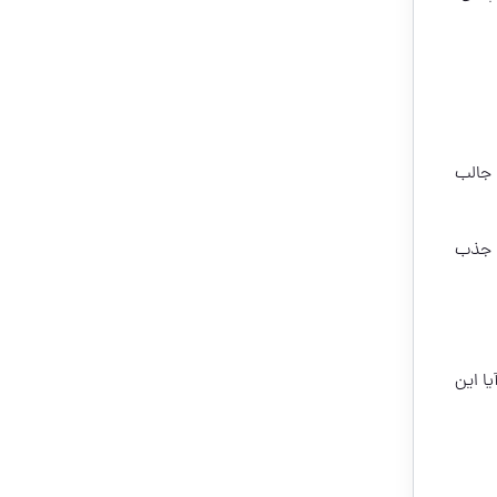
 جالب
ا جذب
ا این