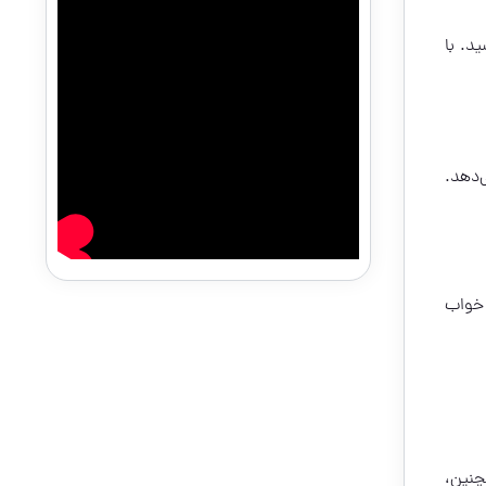
د. با
‌دهد.
 خواب
چنین،