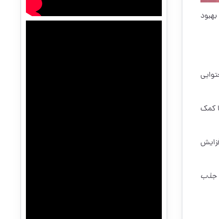
بهبود
وایی
ا کمک
فزایش
جذب