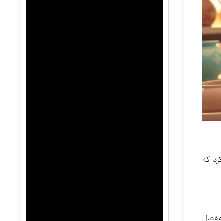
رد که
 مفصل