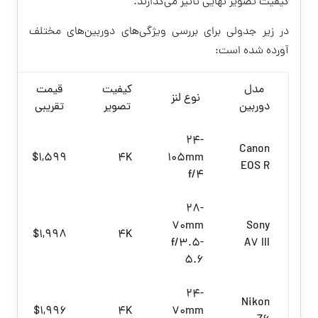
کیفیت تصویر نهایی تأثیر می‌گذارند.
در زیر جدولی برای بررسی ویژگی‌های دوربین‌های مختلف
آورده شده است:
مدل
کیفیت
قیمت
نوع لنز
دوربین
تصویر
تقریبی
24-
Canon
$1,599
4K
105mm
EOS R
f/4
28-
70mm
Sony
$1,998
4K
f/3.5-
A7 III
5.6
24-
Nikon
$1,996
4K
70mm