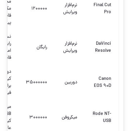
مخصو
Final Cut
نرم‌افزار
۱۲۰۰۰۰۰
مک با
Pro
ویرایش
قابلیت
پیشرفت
نسخه
DaVinci
نرم‌افزار
رایگان 
رایگان
Resolve
ویرایش
امکانا
قابل ت
دوربینی
Canon
کیفیت 
دوربین
۳۵۰۰۰۰۰۰
EOS 90D
برای
فیلمبرد
میکروف
Rode NT-
USB ب
میکروفن
۳۰۰۰۰۰۰
USB
کیفیت
عالی.