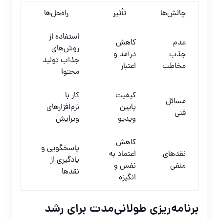
چالش‌ها
تأثیر
راه‌حل‌ها
استفاده از
عدم
کاهش
روش‌های
جذب
درآمد و
جذاب تولید
مخاطب
اعتبار
محتوا
کیفیت
کار با
مسائل
پایین
نرم‌افزارهای
فنی
ویدیو
ویرایش
کاهش
پاسخگویی و
نقدهای
اعتماد به
یادگیری از
منفی
نفس و
نقدها
انگیزه
برنامه‌ریزی طولانی‌مدت برای رشد