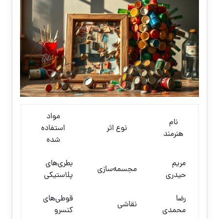
مواد
نام
نوع اثر
استفاده
هنرمند
شده
مریم
بطری‌های
مجسمه‌سازی
حیدری
پلاستیکی
رضا
قوطی‌های
نقاشی
محمدی
کنسرو