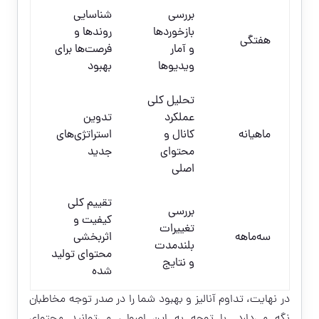
بررسی
شناسایی
بازخوردها
روندها و
هفتگی
و آمار
فرصت‌ها برای
ویدیوها
بهبود
تحلیل کلی
عملکرد
تدوین
ماهیانه
کانال و
استراتژی‌های
محتوای
جدید
اصلی
تقييم کلی
بررسی
کیفیت و
تغییرات
سه‌ماهه
اثربخشی
بلندمدت
محتوای تولید
و نتایج
شده
در نهایت، تداوم آنالیز و بهبود شما را در صدر توجه مخاطبان
نگه می‌دارد. با توجه به این اصول، می‌توانید محتوای