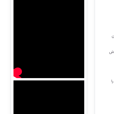
ن
زش
ا