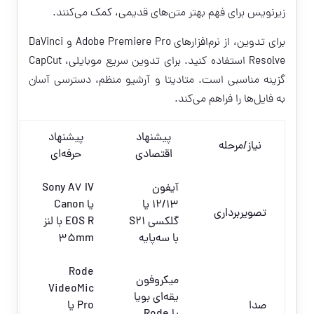
زیرنویس برای فهم بهتر متن‌های قدیمی، کمک می‌کنند.
برای تدوین، از نرم‌افزارهای Adobe Premiere Pro و DaVinci
Resolve استفاده کنید. برای تدوین سریع موبایلی، CapCut
گزینه مناسبی است. متادیتا و آرشیو منظم، دسترسی آسان
به فایل‌ها را فراهم می‌کند.
پیشنهاد
پیشنهاد
نیاز/مرحله
اقتصادی
حرفه‌ای
آیفون
Sony A7 IV
12/13 یا
یا Canon
تصویربرداری
گلکسی S21
EOS R با لنز
با سه‌پایه
35mm
Rode
میکروفون
VideoMic
یقه‌ای بویا
صدا
Pro یا