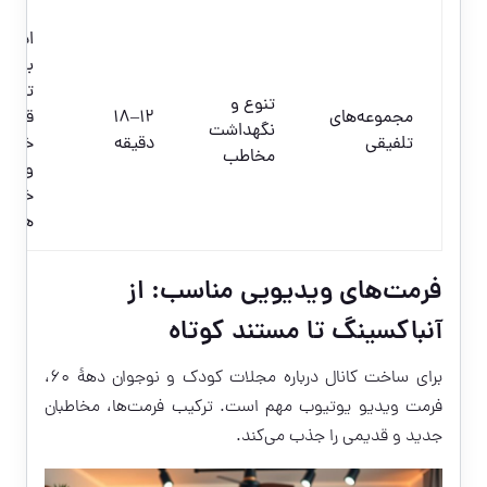
ادغام
بخش
تحلیل
تنوع و
مجموعه‌های
12–18
قطعه
نگهداشت
تلفیقی
دقیقه
خوان
مخاطب
و قطع
خاطره
هر اپ
فرمت‌های ویدیویی مناسب: از
آنباکسینگ تا مستند کوتاه
برای ساخت کانال درباره مجلات کودک و نوجوان دههٔ ۶۰،
فرمت ویدیو یوتیوب مهم است. ترکیب فرمت‌ها، مخاطبان
جدید و قدیمی را جذب می‌کند.