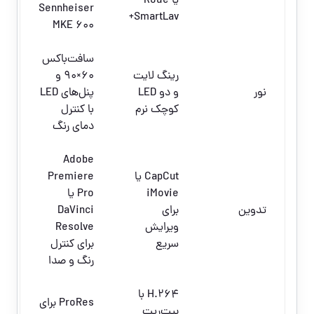
یا Rode
Sennheiser
SmartLav+
MKE 600
سافت‌باکس
رینگ لایت
60×90 و
نور
و دو LED
پنل‌های LED
کوچک نرم
با کنترل
دمای رنگ
Adobe
CapCut یا
Premiere
iMovie
Pro یا
تدوین
برای
DaVinci
ویرایش
Resolve
سریع
برای کنترل
رنگ و صدا
H.264 با
ProRes برای
بیت‌ریت