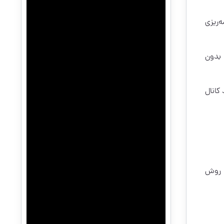
‌ریزی
اخیر دارید. این شرایط پایه برای ورود به YPP هستند. بدون
ها بر رشد کانال
ا روش