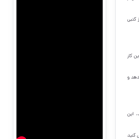
 کتبی
ن کار
دهد و
. این
 کنید