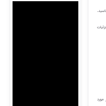
اسید.
زئیات
 مورد