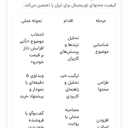
کیفیت محتوای اوریجینال برای ایران را تضمین می‌کند.
مرحله
اقدام
نمونه عملی
انتخاب
تحلیل
موضوع «تأثیر
شناسایی
ترندها و
افزایش دلار
موضوع
پرسش‌های
بر قیمت
کاربران
خودرو»
ترکیب خبر،
ویدئوی 5
طراحی
تحلیل و
دقیقه‌ای با
محتوا
راهنمای
نمودار و
کاربردی
پیشنهاد خرید
مصاحبه
گفت‌وگو با
محلی یا
افزودن
فروشنده
روایت
اصالت
خودرو در