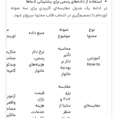
استفاده از داده‌های رسمی برای پشتیبانی ادعاها
در ادامه یک جدول مقایسه‌ای کاربردی برای سه نمونه
آورده‌ام تا تصمیم‌گیری در انتخاب قالب محتوا سریع‌تر شود.
نوع
نمونه
عنصر
منبع داده
محتوا
موضوع
اوریجینال‌
محاسبه
نرخ دلار
مثال‌های
تأثیر
آموزشی
رسمی،
محاسباتی 
دلار بر
How-to
هزینه‌های
ویدئو
بودجه
خانوار
گام‌به‌گام
خانوار
مقایسه
پژو
قیمت
آزمون‌های
207 و
بازار،
واقعی و
مقایسه‌ای
ساینا از
هزینه
مصاحبه با
منظر
خدمات،
مالکین