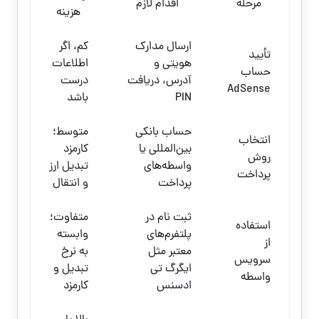
مرحله
اقدام لازم
هزینه
ارسال مدارک
کم، اگر
تأیید
هویتی و
اطلاعات
حساب
آدرس، دریافت
درست
AdSense
PIN
باشد
حساب بانکی
متوسط؛
انتخاب
بین‌المللی یا
کارمزد
روش
واسطه‌های
تبدیل ارز
پرداخت
پرداخت
و انتقال
ثبت نام در
متفاوت؛
استفاده
پلتفرم‌های
وابسته
از
معتبر مثل
به نرخ
سرویس
ایگرگ تی
تبدیل و
واسطه
ادسنس
کارمزد