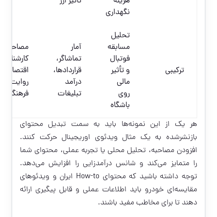
هزینه
تاثیر ارز
نگهداری
تحلیل
مسابقه
آمار
مصاحبه با
فوتبال
تماشاگر،
کارشناس
ترکیبی
و تأثیر
قراردادها،
اقتصادی و
مالی
درآمد
روایت
روی
تبلیغات
فرهنگی
باشگاه
هر یک از این نمونه‌ها باید به سمت تبدیل محتوای
بازنشرشده به یک مثال ویدئوی اوریجینال حرکت کنند.
افزودن مصاحبه، تحلیل محلی یا تجربه عملی، محتوای شما
را متمایز می‌کند و شانس درآمدزایی را افزایش می‌دهد.
توجه داشته باشید که محتوای How-to ایران و ویدئوهای
مقایسه‌ای خودرو باید اطلاعات عملی و قابل پیگیری ارائه
دهند تا برای مخاطب مفید باشند.