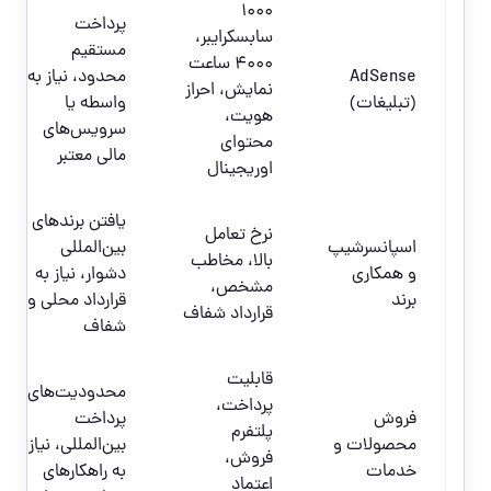
1000
پرداخت
سابسکرایبر،
مستقیم
4000 ساعت
AdSense
محدود، نیاز به
نمایش، احراز
(تبلیغات)
واسطه یا
هویت،
سرویس‌های
محتوای
مالی معتبر
اوریجینال
یافتن برندهای
نرخ تعامل
اسپانسرشیپ
بین‌المللی
بالا، مخاطب
و همکاری
دشوار، نیاز به
مشخص،
برند
قرارداد محلی و
قرارداد شفاف
شفاف
قابلیت
محدودیت‌های
پرداخت،
فروش
پرداخت
پلتفرم
محصولات و
بین‌المللی، نیاز
فروش،
خدمات
به راهکارهای
اعتماد