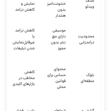
حذف
خشونت‌آمیز
نمایش و
ه
ویدئو
بدون
کاهش درآمد
ب
هشدار
ص
خ
موسیقی
کاهش درآمد
ی
محدودیت
دارای حق
یا
ا
درآمدزایی
نشر بدون
غیرقابل‌نمایش
ب
مجوز
شدن تبلیغات
ن
ت
محتوای
ن
کاهش
بلوک
حساس برای
م
مخاطب در
منطقه‌ای
قوانین
ح
بازارهای کلیدی
محلی
ب
م
ا