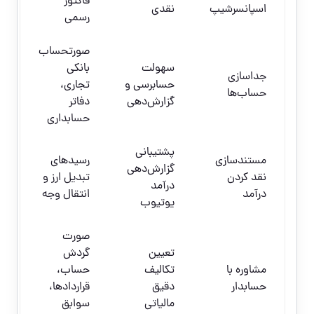
فاکتور
اسپانسرشیپ
نقدی
رسمی
صورتحساب
سهولت
بانکی
جداسازی
حسابرسی و
تجاری،
حساب‌ها
گزارش‌دهی
دفاتر
حسابداری
پشتیبانی
مستندسازی
رسیدهای
گزارش‌دهی
نقد کردن
تبدیل ارز و
درآمد
درآمد
انتقال وجه
یوتیوب
صورت
تعیین
گردش
مشاوره با
تکالیف
حساب،
حسابدار
دقیق
قراردادها،
مالیاتی
سوابق