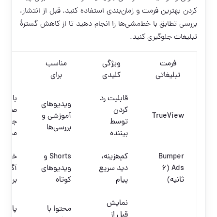
کردن بهترین فرمت و زمان‌بندی استفاده کنید. قبل از انتشار،
بررسی تطابق با خط‌مشی‌ها را انجام دهید تا از کاهش گسترهٔ
تبلیغات جلوگیری کنید.
فرمت
ویژگی
مناسب
تأثیر
تبلیغاتی
کلیدی
برای
درآم
قابلیت رد
بالا در
ویدیوهای
کردن
صورت
TrueView
آموزشی و
توسط
جذب
بررسی‌ها
بیننده
مخاط
Bumper
کم‌هزینه،
Shorts و
خوب ب
Ads (۶
دید سریع
ویدیوهای
آگاهی
ثانیه)
پیام
کوتاه
برند
نمایش
محتوا با
پایدار 
قبل از