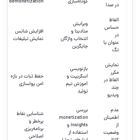
کوتاه‌سازی
demonetization
در صدا
الفاظ
ویرایش
حساس
متادیتا و
افزایش شانس
در
انتخاب واژگان
نمایش تبلیغات
عنوان یا
جایگزین
تگ
نمایش
بازنویسی
مکرر
اسکریپت و
حفظ ثبات در بازه
الفاظ در
آموزش تیم
امن پولسازی
چند
تولید
ویدیو
عدم
بررسی
شناسایی نقاط
اطمینان
monetization
پرخطر و
از
insights و
برنامه‌ریزی
وضعیت
استفاده از
اصلاحی