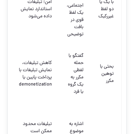
با یک یا
امن؛ تبلیغات
اجتماعی،
اص
دو لفظ
استاندارد نمایش
یک لفظ
یا
غیررکیک
داده می‌شود
قوی در
متا
بافت
کن
توضیحی
با
گفتگو با
بخ
حمله
کاهش تبلیغات،
پر
بحثی با
لفظی
نمایش تبلیغات با
جا
توهین
مکرر به
پرداخت پایین یا
واژ
مکرر
یک گروه
demonetization
در
یا فرد
باز
صو
اض
زمی
اشاره به
تبلیغات محدود
rs
موضوع
ممکن است