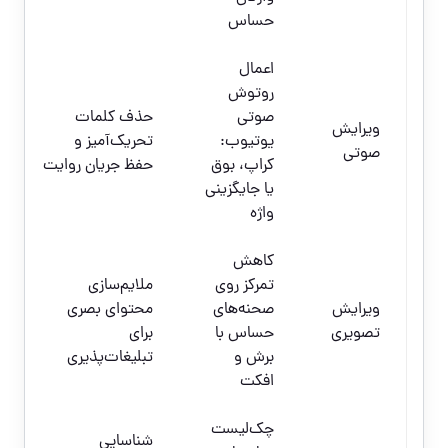
حساس
اعمال
روتوش
صوتی
حذف کلمات
ویرایش
یوتیوب:
تحریک‌آمیز و
صوتی
کراپ، بوق
حفظ جریان روایت
یا جایگزینی
واژه
کاهش
تمرکز روی
ملایم‌سازی
ویرایش
صحنه‌های
محتوای بصری
تصویری
حساس با
برای
برش و
تبلیغات‌پذیری
افکت
چک‌لیست
شناسایی