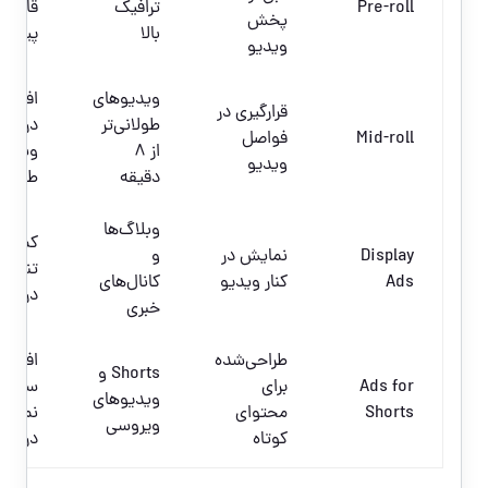
Pre-roll
ترافیک
قابل
پخش
بالا
پیش‌ب
ویدیو
ویدیوهای
افزای
قرارگیری در
طولانی‌تر
درآمد 
Mid-roll
فواصل
از ۸
ویدیو
ویدیو
دقیقه
طولان
وبلاگ‌ها
کمک ب
Display
نمایش در
و
تنوع
Ads
کنار ویدیو
کانال‌های
درآمد
خبری
طراحی‌شده
افزای
Shorts و
Ads for
برای
سریع
ویدیوهای
Shorts
محتوای
نمایش
ویروسی
کوتاه
درآمد